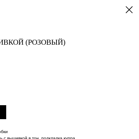
ВКОЙ (РОЗОВЫЙ)
юбки
ь с вышивкой в тон, подкладка купра