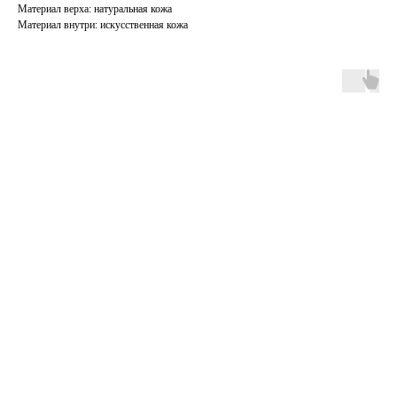
Материал верха: натуральная кожа
Материал внутри: искусственная кожа
ERROR:Not found category